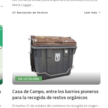
María Cagigal
...
por
Asociación de Vecinos
Leer más
Posted
by
SIN CATEGORÍA
s
Casa de Campo, entre los barrios pioneros
para la recogida de restos orgánicos
e
El martes 31 de octubre dio comienzo la recogida en origen
...