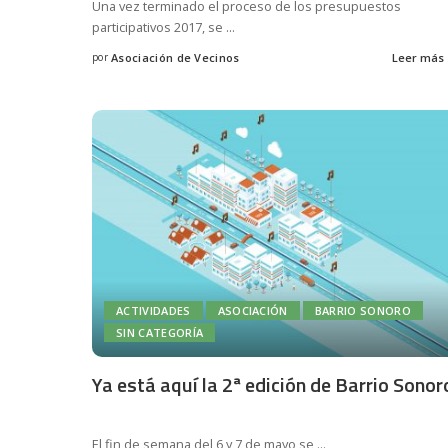
Una vez terminado el proceso de los presupuestos
participativos 2017, se
...
por
Asociación de Vecinos
Leer más
Posted
by
ACTIVIDADES
ASOCIACIÓN
BARRIO SONORO
SIN CATEGORÍA
Ya está aquí la 2ª edición de Barrio Sonor
El fin de semana del 6 y 7 de mayo se
...