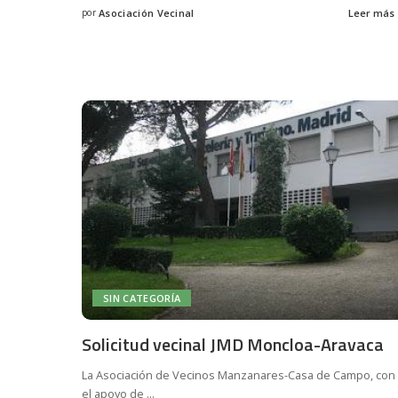
por
Asociación Vecinal
Leer más
Posted
by
SIN CATEGORÍA
Solicitud vecinal JMD Moncloa-Aravaca
La Asociación de Vecinos Manzanares-Casa de Campo, con
el apoyo de
...