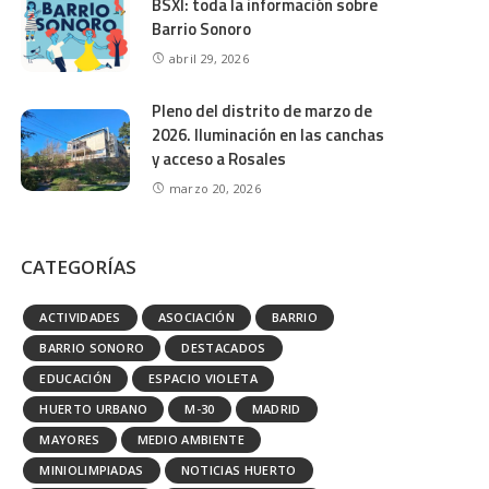
BSXI: toda la información sobre
Barrio Sonoro
abril 29, 2026
Pleno del distrito de marzo de
2026. Iluminación en las canchas
y acceso a Rosales
marzo 20, 2026
CATEGORÍAS
ACTIVIDADES
ASOCIACIÓN
BARRIO
BARRIO SONORO
DESTACADOS
EDUCACIÓN
ESPACIO VIOLETA
HUERTO URBANO
M-30
MADRID
MAYORES
MEDIO AMBIENTE
MINIOLIMPIADAS
NOTICIAS HUERTO