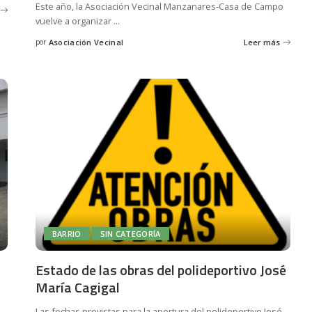
Este año, la Asociación Vecinal Manzanares-Casa de Campo
vuelve a organizar
...
por
Asociación Vecinal
Leer más
Posted
by
BARRIO
SIN CATEGORÍA
Estado de las obras del polideportivo José
María Cagigal
Las fechas previstas para la apertura del polideportivo José