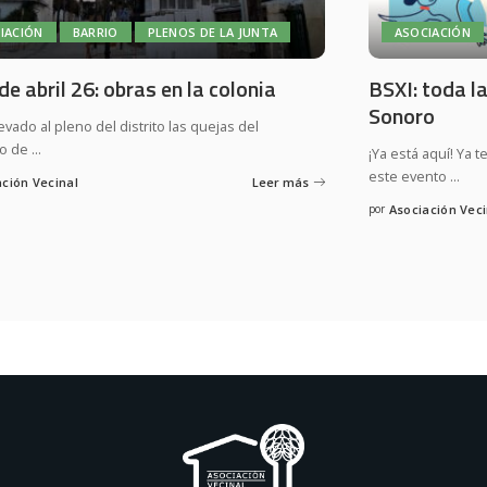
IACIÓN
BARRIO
PLENOS DE LA JUNTA
ASOCIACIÓN
de abril 26: obras en la colonia
BSXI: toda l
Sonoro
vado al pleno del distrito las quejas del
io de
...
¡Ya está aquí! Ya
este evento
...
ación Vecinal
Leer más
por
Asociación Veci