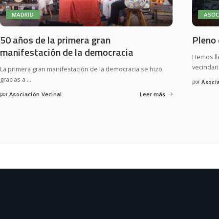
MADRID
ASOC
50 años de la primera gran
Pleno 
manifestación de la democracia
Hemos lle
vecindar
La primera gran manifestación de la democracia se hizo
gracias a
...
por
Asoci
por
Asociación Vecinal
Leer más