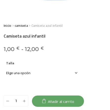
Inicio
>
camiseta
> Camiseta azul infantil
Camiseta azul infantil
Rango de precios: desde
1,00
-
12,00
€
€
Talla
Camiseta
Añadir al carrito
azul
infantil