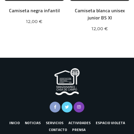
producto
producto
Camiseta negra infantil
Camiseta blanca unisex
tiene
tiene
junior BS XI
múltiples
múltiples
12,00
€
variantes.
variantes.
12,00
€
Las
Las
opciones
opciones
se
se
pueden
pueden
elegir en
elegir en
la página
la página
de
de
producto
producto
INICIO
NOTICIAS
SERVICIOS
ACTIVIDADES
ESPACIO VIOLETA
CONTACTO
PRENSA