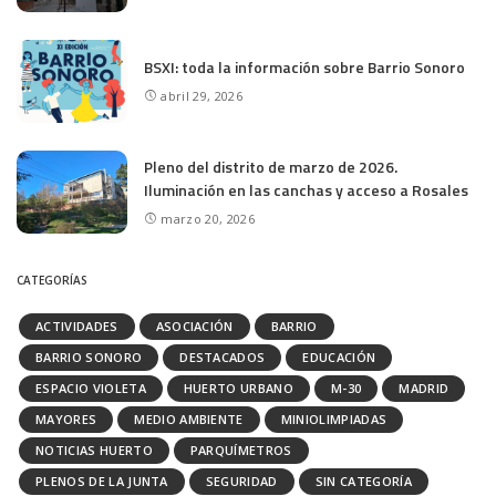
BSXI: toda la información sobre Barrio Sonoro
abril 29, 2026
Pleno del distrito de marzo de 2026.
Iluminación en las canchas y acceso a Rosales
marzo 20, 2026
CATEGORÍAS
ACTIVIDADES
ASOCIACIÓN
BARRIO
BARRIO SONORO
DESTACADOS
EDUCACIÓN
ESPACIO VIOLETA
HUERTO URBANO
M-30
MADRID
MAYORES
MEDIO AMBIENTE
MINIOLIMPIADAS
NOTICIAS HUERTO
PARQUÍMETROS
PLENOS DE LA JUNTA
SEGURIDAD
SIN CATEGORÍA