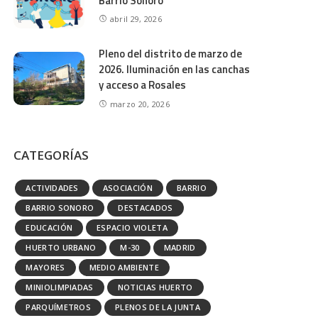
Barrio Sonoro
abril 29, 2026
Pleno del distrito de marzo de
2026. Iluminación en las canchas
y acceso a Rosales
marzo 20, 2026
CATEGORÍAS
ACTIVIDADES
ASOCIACIÓN
BARRIO
BARRIO SONORO
DESTACADOS
EDUCACIÓN
ESPACIO VIOLETA
HUERTO URBANO
M-30
MADRID
MAYORES
MEDIO AMBIENTE
MINIOLIMPIADAS
NOTICIAS HUERTO
PARQUÍMETROS
PLENOS DE LA JUNTA