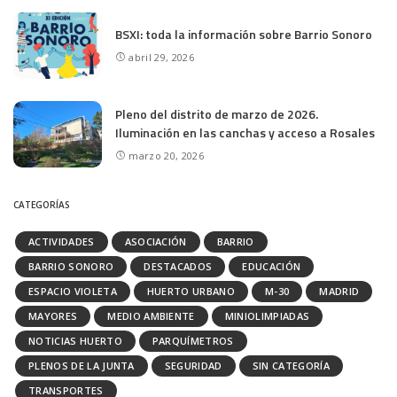
BSXI: toda la información sobre Barrio Sonoro
abril 29, 2026
Pleno del distrito de marzo de 2026.
Iluminación en las canchas y acceso a Rosales
marzo 20, 2026
CATEGORÍAS
ACTIVIDADES
ASOCIACIÓN
BARRIO
BARRIO SONORO
DESTACADOS
EDUCACIÓN
ESPACIO VIOLETA
HUERTO URBANO
M-30
MADRID
MAYORES
MEDIO AMBIENTE
MINIOLIMPIADAS
NOTICIAS HUERTO
PARQUÍMETROS
PLENOS DE LA JUNTA
SEGURIDAD
SIN CATEGORÍA
TRANSPORTES