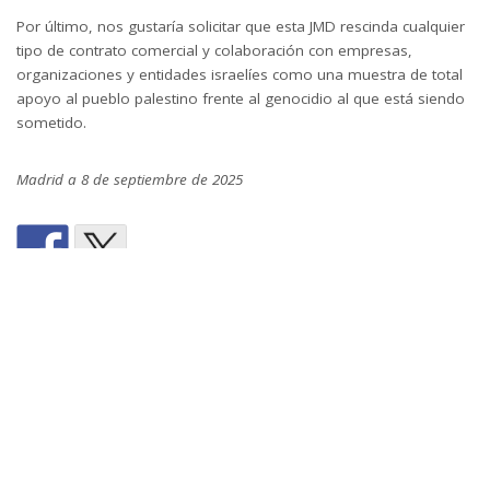
Por último, nos gustaría solicitar que esta JMD rescinda cualquier
tipo de contrato comercial y colaboración con empresas,
organizaciones y entidades israelíes como una muestra de total
apoyo al pueblo palestino frente al genocidio al que está siendo
sometido.
Madrid a 8 de septiembre de 2025
ANTERIOR
SIGUIENTE
Aprobadas dos propuestas de los
20 de septiembre, IX Jornada de
presupuestos participativos
Trueque, ¡Cambia y repara!
4 Comentarios