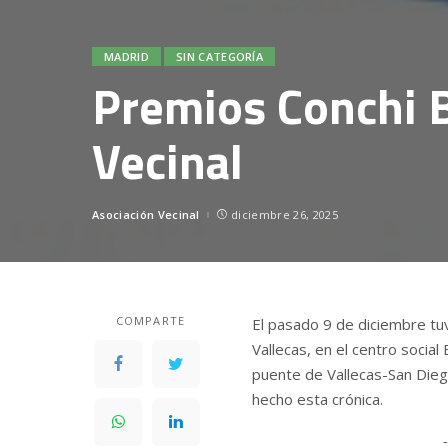
MADRID
SIN CATEGORÍA
Premios Conchi B
Vecinal
Asociación Vecinal
diciembre 26, 2025
Posted
by
COMPARTE
El pasado 9 de diciembre tuv
Vallecas, en el centro socia
puente de Vallecas-San Die
hecho esta crónica.