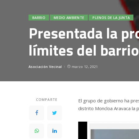
BARRIO
MEDIO AMBIENTE
PLENOS DE LA JUNTA
Presentada la pr
límites del barrio
Asociación Vecinal
marzo 12, 2021
Posted
by
COMPARTE
El grupo de gobierno ha pr
distrito Moncloa Aravaca la p