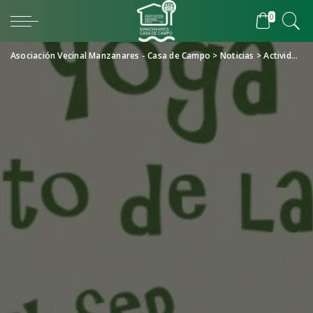
0
Asociación Vecinal Manzanares - Casa de Campo
>
Noticias
>
Actividades