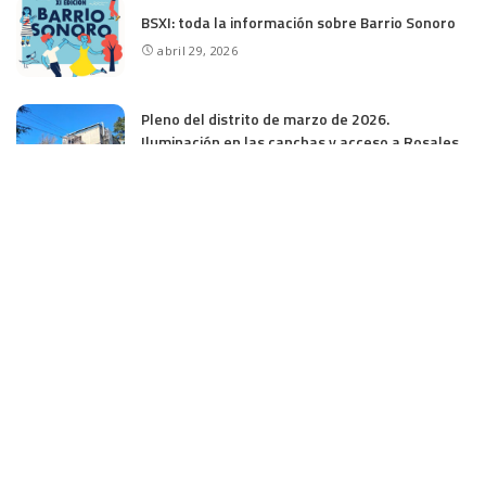
BSXI: toda la información sobre Barrio Sonoro
abril 29, 2026
Pleno del distrito de marzo de 2026.
Iluminación en las canchas y acceso a Rosales
marzo 20, 2026
CATEGORÍAS
ACTIVIDADES
ASOCIACIÓN
BARRIO
BARRIO SONORO
DESTACADOS
EDUCACIÓN
ESPACIO VIOLETA
HUERTO URBANO
M-30
MADRID
MAYORES
MEDIO AMBIENTE
MINIOLIMPIADAS
NOTICIAS HUERTO
PARQUÍMETROS
PLENOS DE LA JUNTA
SEGURIDAD
SIN CATEGORÍA
TRANSPORTES