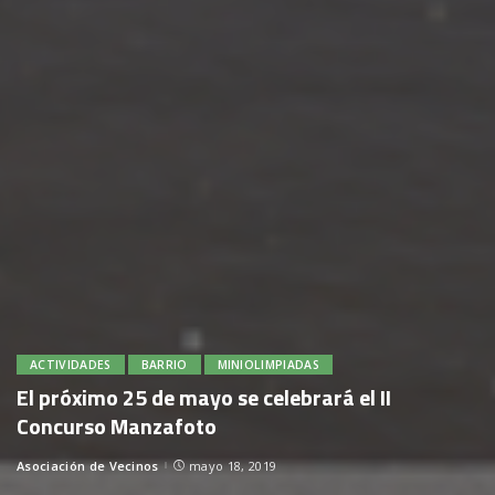
ACTIVIDADES
BARRIO
MINIOLIMPIADAS
El próximo 25 de mayo se celebrará el II
Concurso Manzafoto
Asociación de Vecinos
mayo 18, 2019
Posted
by