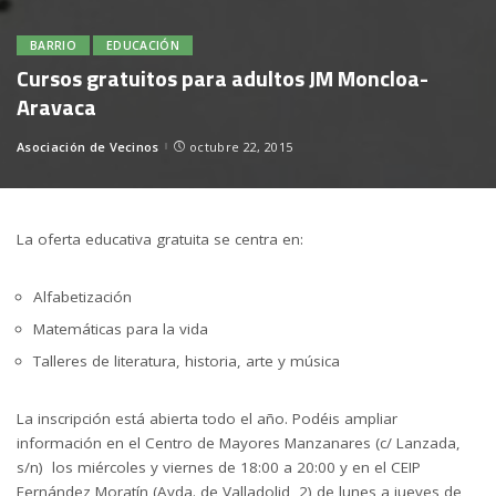
BARRIO
EDUCACIÓN
Cursos gratuitos para adultos JM Moncloa-
Aravaca
Asociación de Vecinos
octubre 22, 2015
Posted
by
La oferta educativa gratuita se centra en:
Alfabetización
Matemáticas para la vida
Talleres de literatura, historia, arte y música
La inscripción está abierta todo el año. Podéis ampliar
información en el Centro de Mayores Manzanares (c/ Lanzada,
s/n) los miércoles y viernes de 18:00 a 20:00 y en el CEIP
Fernández Moratín (Avda. de Valladolid, 2) de lunes a jueves de