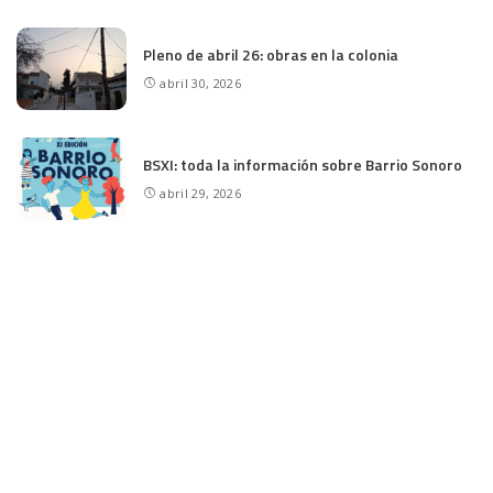
Pleno de abril 26: obras en la colonia
abril 30, 2026
BSXI: toda la información sobre Barrio Sonoro
abril 29, 2026
Pleno del distrito de marzo de 2026.
Iluminación en las canchas y acceso a Rosales
marzo 20, 2026
CATEGORÍAS
ACTIVIDADES
ASOCIACIÓN
BARRIO
BARRIO SONORO
DESTACADOS
EDUCACIÓN
ESPACIO VIOLETA
HUERTO URBANO
M-30
MADRID