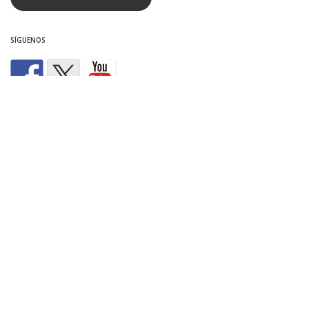
SÍGUENOS
ÚLTIMAS NOTICIAS
50 años de la primera gran manifestación de la
democracia
junio 30, 2026
Pleno de abril 26: obras en la colonia
abril 30, 2026
BSXI: toda la información sobre Barrio Sonoro