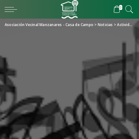
0
Asociación Vecinal Manzanares - Casa de Campo
>
Noticias
>
Actividades