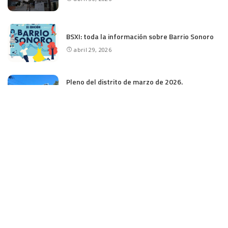
BSXI: toda la información sobre Barrio Sonoro
abril 29, 2026
Pleno del distrito de marzo de 2026.
Iluminación en las canchas y acceso a Rosales
marzo 20, 2026
CATEGORÍAS
ACTIVIDADES
ASOCIACIÓN
BARRIO
BARRIO SONORO
DESTACADOS
EDUCACIÓN
ESPACIO VIOLETA
HUERTO URBANO
M-30
MADRID
MAYORES
MEDIO AMBIENTE
MINIOLIMPIADAS
NOTICIAS HUERTO
PARQUÍMETROS
PLENOS DE LA JUNTA
SEGURIDAD
SIN CATEGORÍA