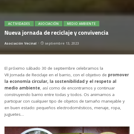
ACTIVIDADES
ASOCIACIÓN
MEDIO AMBIENTE
Nueva jornada de reciclaje y convivencia
Asociación Vecinal
septiembre 13, 2023
Posted
by
El próximo sábado 30 de septiembre celebramos la
VII Jornada de Reciclaje en el barrio, con el objetivo de
promover
la economía circular, la sostenibilidad y el respeto al
medio ambiente
, así como de encontrarnos y continuar
construyendo barrio entre todas y todos. Os animamos a
participar con cualquier tipo de objetos de tamaño manejable y
en buen estado: pequeños electrodomésticos, menaje, ropa,
juguetes…